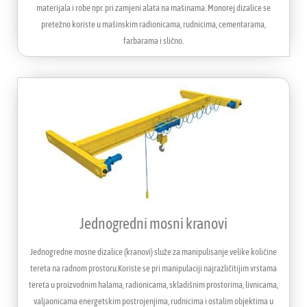
materijala i robe npr. pri zamjeni alata na mašinama. Monorej dizalice se
pretežno koriste u mašinskim radionicama, rudnicima, cementarama,
farbarama i slično.
Jednogredni mosni kranovi
Jednogredne mosne dizalice (kranovi) služe za manipulisanje velike količine
tereta na radnom prostoru.Koriste se pri manipulaciji najrazličitijim vrstama
tereta u proizvodnim halama, radionicama, skladišnim prostorima, livnicama,
valjaonicama energetskim postrojenjima, rudnicima i ostalim objektima u