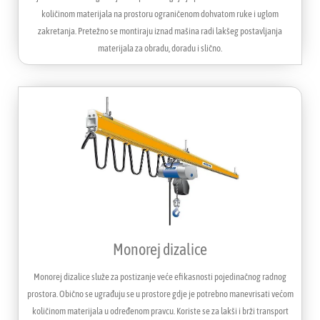
količinom materijala na prostoru ograničenom dohvatom ruke i uglom
zakretanja. Pretežno se montiraju iznad mašina radi lakšeg postavljanja
materijala za obradu, doradu i slično.
Monorej dizalice
Monorej dizalice služe za postizanje veće efikasnosti pojedinačnog radnog
prostora. Obično se ugrađuju se u prostore gdje je potrebno manevrisati većom
količinom materijala u određenom pravcu. Koriste se za lakši i brži transport