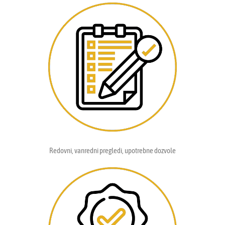
Redovni, vanredni pregledi, upotrebne dozvole