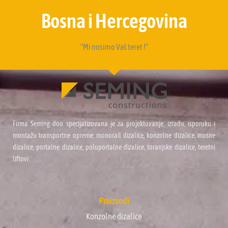
Bosna i Hercegovina
"Mi nosimo Vaš teret !"
Firma Seming doo specijalizovana je za projektovanje, izradu, isporuku i
montažu transportne opreme: monorail dizalice, konzolne dizalice, mosne
dizalice, portalne dizalice, poluportalne dizalice, toranjske dizalice, teretni
liftovi.
Proizvodi
Konzolne dizalice