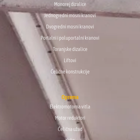
Monorej dizalice
Jednogredni mosni kranovi
Dvogredni mosni kranovi
Portalni i poluportalni kranovi
Toranjske dizalice
Liftovi
Čelične konstrukcije
Oprema
Elektromotorna vitla
Motor reduktori
Čelična užad