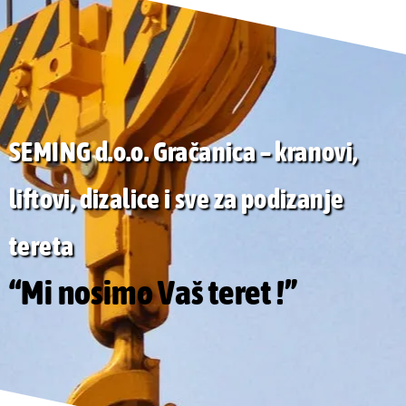
SEMING d.o.o. Gračanica – kranovi,
liftovi, dizalice i sve za podizanje
tereta
“Mi nosimo Vaš teret !”