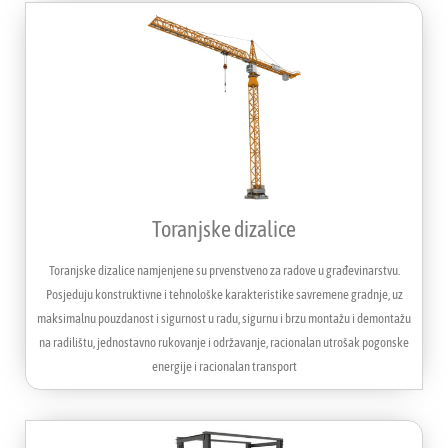
Toranjske dizalice
Toranjske dizalice namjenjene su prvenstveno za radove u građevinarstvu.
Posjeduju konstruktivne i tehnološke karakteristike savremene gradnje, uz
maksimalnu pouzdanost i sigurnost u radu, sigurnu i brzu montažu i demontažu
na radilištu, jednostavno rukovanje i održavanje, racionalan utrošak pogonske
energije i racionalan transport