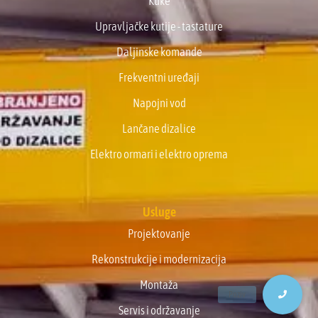
Kuke
Upravljačke kutije - tastature
Daljinske komande
Frekventni uređaji
Napojni vod
Lančane dizalice
Elektro ormari i elektro oprema
Usluge
Projektovanje
Rekonstrukcije i modernizacija
Montaža
Servis i održavanje