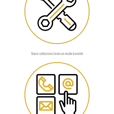
Staro i oštećeno često se može koristiti