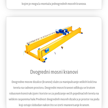
kojim je moguća montaža jednogrednih mosnih kranova.
Dvogredni mosni kranovi
Dvogredne mosne dizalice (kranovi) služe za manipulisanje velikih količina
tereta na radnom prostoru. Dvogredni mosni kranovi odlikuju se krutom
robusnom konstrukcijom i koriste se za podizanje većih pojedinačnih tereta na
velikim rasponima hale.Prednost dvogrednih mosnih dizalica je prostor na podu
koji ostaje slobodan nakon što se izvrši manevrisanje kranom.