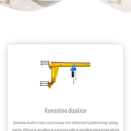
Konzolne dizalice
Konzolne dizalice služe za postizanje veće efikasnosti pojedinačnog radnog
mjesta. Obično se ugrađuju se u prostore gdje je potrebno manevrisati većom