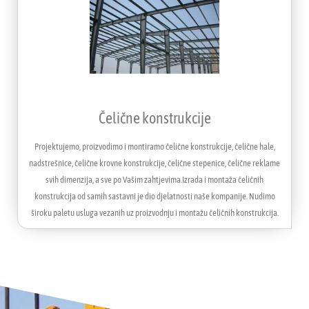
Čelične konstrukcije
Projektujemo, proizvodimo i montiramo čelične konstrukcije, čelične hale,
nadstrešnice, čelične krovne konstrukcije, čelične stepenice, čelične reklame
svih dimenzija, a sve po Vašim zahtjevima.Izrada i montaža čeličnih
konstrukcija od samih sastavni je dio djelatnosti naše kompanije. Nudimo
široku paletu usluga vezanih uz proizvodnju i montažu čeličnih konstrukcija.