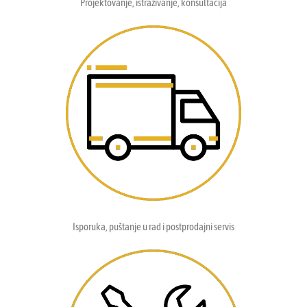
Projektovanje, istraživanje, konsultacija
Isporuka, puštanje u rad i postprodajni servis