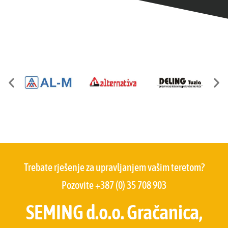
Trebate rješenje za upravljanjem vašim teretom?
Pozovite +387 (0) 35 708 903
SEMING d.o.o. Gračanica,