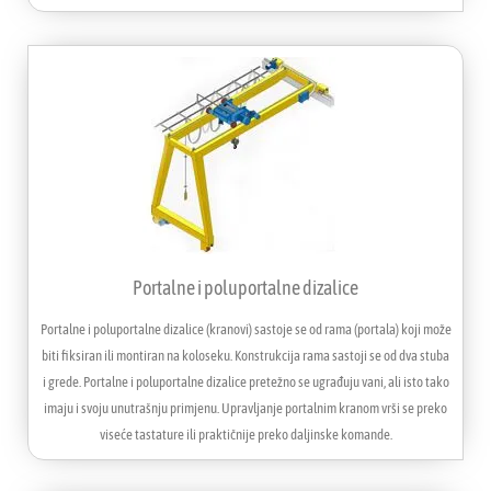
Portalne i poluportalne dizalice
Portalne i poluportalne dizalice (kranovi) sastoje se od rama (portala) koji može
biti fiksiran ili montiran na koloseku. Konstrukcija rama sastoji se od dva stuba
i grede. Portalne i poluportalne dizalice pretežno se ugrađuju vani, ali isto tako
imaju i svoju unutrašnju primjenu. Upravljanje portalnim kranom vrši se preko
viseće tastature ili praktičnije preko daljinske komande.