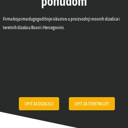
ponudom
Firma koja ima dugogodišnje iskustvo u proizvodnji mosnih dizalica i
teretnih dizala u Bosni i Hercegovini.
UPIT ZA DIZALICU
UPIT ZA TERETNI LIFT