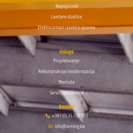
Napojni vod
Lančane dizalice
Elektro ormari i elektro oprema
Usluge
Projektovanje
Rekonstrukcije i modernizacija
Montaža
Servis i održavanje
Kontakt
+387 (0) 35 708 903
info@seming.ba