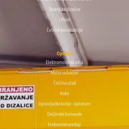
Toranjske dizalice
Liftovi
Čelične konstrukcije
Oprema
Elektromotorna vitla
Motor reduktori
Čelična užad
Kuke
Upravljačke kutije - tastature
Daljinske komande
Frekventni uređaji