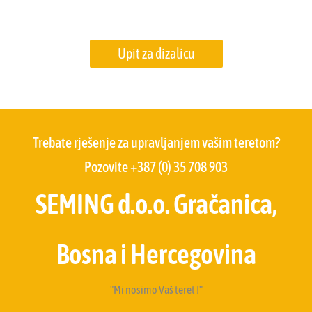
Upit za dizalicu
Trebate rješenje za upravljanjem vašim teretom?
Pozovite +387 (0) 35 708 903
SEMING d.o.o. Gračanica,
Bosna i Hercegovina
"Mi nosimo Vaš teret !"