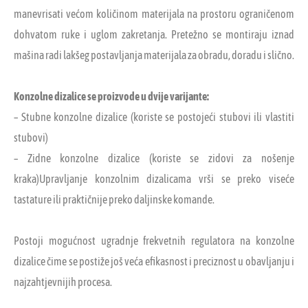
manevrisati većom količinom materijala na prostoru ograničenom
dohvatom ruke i uglom zakretanja. Pretežno se montiraju iznad
mašina radi lakšeg postavljanja materijala za obradu, doradu i slično.
Konzolne dizalice se proizvode u dvije varijante:
– Stubne konzolne dizalice (koriste se postojeći stubovi ili vlastiti
stubovi)
– Zidne konzolne dizalice (koriste se zidovi za nošenje
kraka)Upravljanje konzolnim dizalicama vrši se preko viseće
tastature ili praktičnije preko daljinske komande.
Postoji mogućnost ugradnje frekvetnih regulatora na konzolne
dizalice čime se postiže još veća efikasnost i preciznost u obavljanju i
najzahtjevnijih procesa.