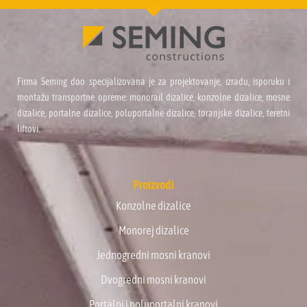
Firma Seming doo specijalizovana je za projektovanje, izradu, isporuku i
montažu transportne opreme: monorail dizalice, konzolne dizalice, mosne
dizalice, portalne dizalice, poluportalne dizalice, toranjske dizalice, teretni
liftovi.
Proizvodi
Konzolne dizalice
Monorej dizalice
Jednogredni mosni kranovi
Dvogredni mosni kranovi
Portalni i poluportalni kranovi