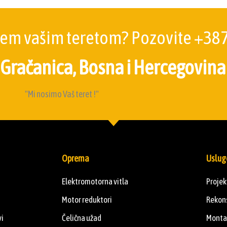
jem vašim teretom? Pozovite +387
 Gračanica, Bosna i Hercegovina
"Mi nosimo Vaš teret !"
Oprema
Uslug
Elektromotorna vitla
Proje
Motor reduktori
Rekons
vi
Čelična užad
Monta