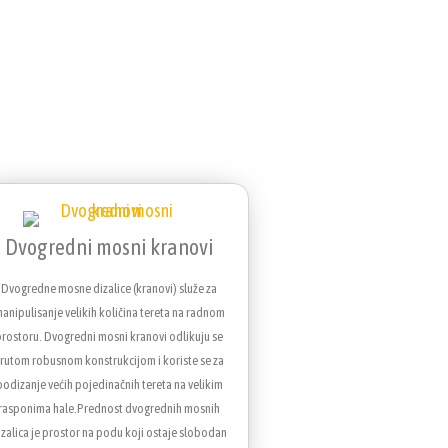
Dvogredni mosni kranovi
Dvogredne mosne dizalice (kranovi) služe za
anipulisanje velikih količina tereta na radnom
prostoru. Dvogredni mosni kranovi odlikuju se
rutom robusnom konstrukcijom i koriste se za
podizanje većih pojedinačnih tereta na velikim
rasponima hale.Prednost dvogrednih mosnih
izalica je prostor na podu koji ostaje slobodan