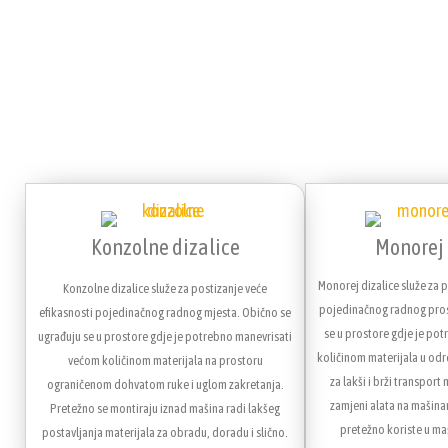
Konzolne dizalice
Monorej 
Monorej dizalice služe za p
Konzolne dizalice služe za postizanje veće
pojedinačnog radnog pros
efikasnosti pojedinačnog radnog mjesta. Obično se
se u prostore gdje je po
ugrađuju se u prostore gdje je potrebno manevrisati
količinom materijala u odr
većom količinom materijala na prostoru
za lakši i brži transport 
ograničenom dohvatom ruke i uglom zakretanja.
zamjeni alata na mašina
Pretežno se montiraju iznad mašina radi lakšeg
pretežno koriste u ma
postavljanja materijala za obradu, doradu i slično.