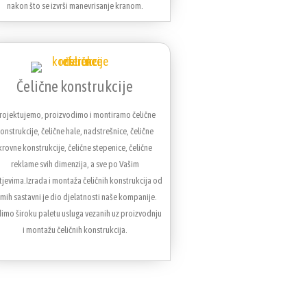
nakon što se izvrši manevrisanje kranom.
Čelične konstrukcije
rojektujemo, proizvodimo i montiramo čelične
onstrukcije, čelične hale, nadstrešnice, čelične
krovne konstrukcije, čelične stepenice, čelične
reklame svih dimenzija, a sve po Vašim
tjevima.Izrada i montaža čeličnih konstrukcija od
mih sastavni je dio djelatnosti naše kompanije.
imo široku paletu usluga vezanih uz proizvodnju
i montažu čeličnih konstrukcija.