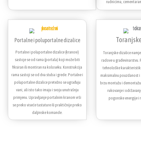
rudnicima, cementarama
Toranjske
Portalne i poluportalne dizalice
Portalne i poluportalne dizalice (kranovi)
Toranjske dizalice namje
sastoje se od rama (portala) koji može biti
radove u građevinarstvu. 
fiksiran ili montiran na koloseku. Konstrukcija
tehnološke karakteristik
rama sastoji se od dva stuba i grede. Portalne i
maksimalnu pouzdanost i si
poluportalne dizalice pretežno se ugrađuju
brzu montažu i demontažu 
vani, ali isto tako imaju i svoju unutrašnju
rukovanje i održavanj
primjenu. Upravljanje portalnim kranom vrši
pogonske energije i 
se preko viseće tastature ili praktičnije preko
daljinske komande.