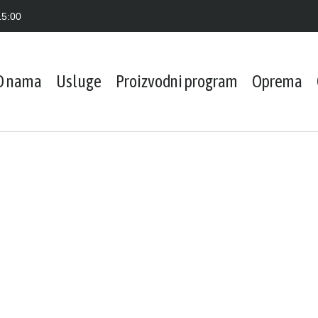
15:00
O nama
Usluge
Proizvodni program
Oprema
Da Vaš teret bude
MOSNE DIZALICE – PORTALNE DIZALICE –
LIFTOVI