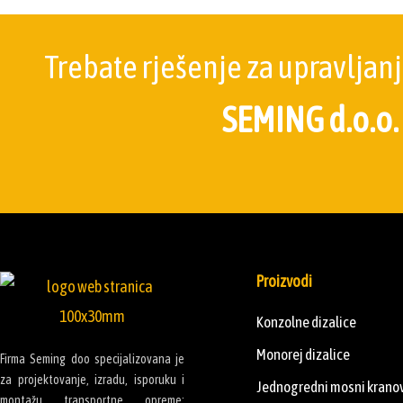
Trebate rješenje za upravljan
SEMING d.o.o.
Proizvodi
Konzolne dizalice
Monorej dizalice
Firma Seming doo specijalizovana je
za projektovanje, izradu, isporuku i
Jednogredni mosni krano
montažu transportne opreme: