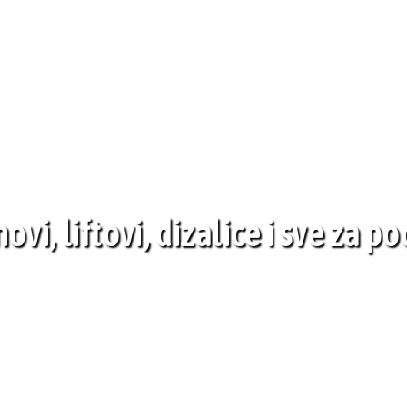
vi, liftovi, dizalice i sve za p