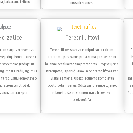
, farbarama i slično.
mosnih kranova.
 dizalice
Teretni liftovi
njene su prvenstveno za
Teretni liftovi služe za manipulisanje robom i
P
Posjeduju konstruktivne i
teretom u poslovnim prostorima, proizvodnim
k
e savremene gradnje, uz
halama i ostalim radnim prostorima. Projektujemo,
gurnost u radu, sigurnu i
izrađujemo, isporučujemo i montiramo liftove svih
na radilištu, jednostavno
vrsta i namjena. Obezbjeđujemo kompletan
zah
e, racionalan utrošak
postprodajni servis. Održavamo, remontujemo,
sa
racionalan transport
rekonstruišemo već montirane liftove svih
Nud
proizvođača.