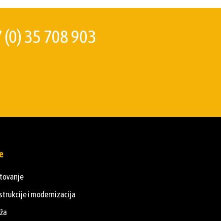
 (0) 35 708 903
e
ktovanje
trukcije i modernizacija
ža