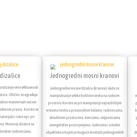
dizalice
Jednogredni mosni kranovi
ostizanje veće efikasnosti
Jednogredne mosne dizalice (kranovi) služe za
tora. Obično se ugrađuju
manipulisanje velike količine tereta na radnom
m
trebno manevrisati većom
prostoru.Koriste se pri manipulaciji najrazličitijim
eđenom pravcu. Koriste se
vrstama tereta u proizvodnim halama, radionicama,
k
materijala i robe npr. pri
skladišnim prostorima, livnicama, valjaonicama
ma. Monorej dizalice se
energetskim postrojenjima, rudnicima i ostalim
šinskim radionicama,
objektima u kojim je moguća montaža jednogrednih
d