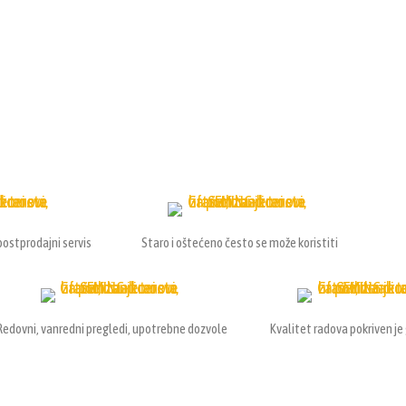
 postprodajni servis
Staro i oštećeno često se može koristiti
Redovni, vanredni pregledi, upotrebne dozvole
Kvalitet radova pokriven j