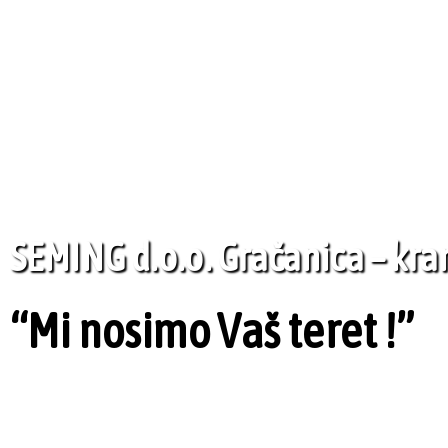
SEMING d.o.o. Gračanica – krano
“Mi nosimo Vaš teret !”