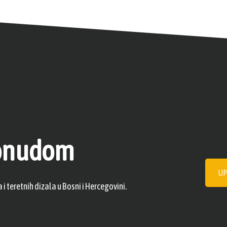
 ponudom
UP
 teretnih dizala u Bosni i Hercegovini.