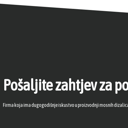
Pošaljite zahtjev za
Firma koja ima dugogodišnje iskustvo u proizvodnji mosnih dizalica i