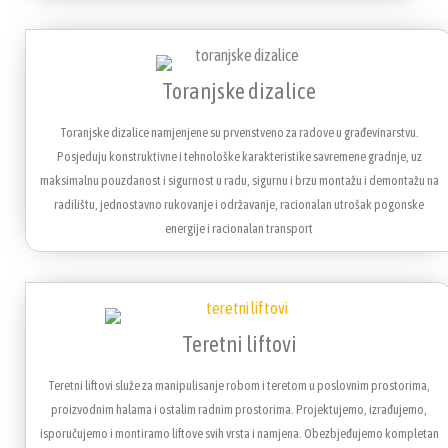
Toranjske dizalice
Toranjske dizalice namjenjene su prvenstveno za radove u građevinarstvu.
Posjeduju konstruktivne i tehnološke karakteristike savremene gradnje, uz
maksimalnu pouzdanost i sigurnost u radu, sigurnu i brzu montažu i demontažu na
radilištu, jednostavno rukovanje i održavanje, racionalan utrošak pogonske
energije i racionalan transport
Teretni liftovi
Teretni liftovi služe za manipulisanje robom i teretom u poslovnim prostorima,
proizvodnim halama i ostalim radnim prostorima. Projektujemo, izrađujemo,
isporučujemo i montiramo liftove svih vrsta i namjena. Obezbjeđujemo kompletan