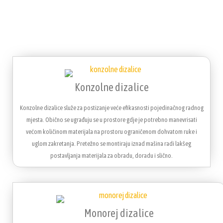
Konzolne dizalice
Konzolne dizalice služe za postizanje veće efikasnosti pojedinačnog radnog
mjesta. Obično se ugrađuju se u prostore gdje je potrebno manevrisati
većom količinom materijala na prostoru ograničenom dohvatom ruke i
uglom zakretanja. Pretežno se montiraju iznad mašina radi lakšeg
postavljanja materijala za obradu, doradu i slično.
Monorej dizalice