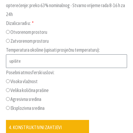
opterećenje: preko 63% nominalnog - Stvarno vrijeme rada 8-16 h za
24h
Dizalica radi u:
Otvorenom prostoru
Zatvorenom prostoru
Temperatura okoline (upisati prosječnu temperaturu):
Posebni atmosferski uslovi:
Visoka vlažnost
Velika količina prašine
Agresivna sredina
Eksplozivna sredina
4. KONSTRUKTIVNI ZAHTJEVI