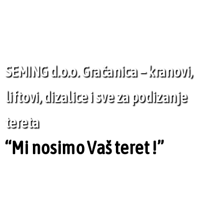
SEMING d.o.o. Gračanica – kranovi,
liftovi, dizalice i sve za podizanje
tereta
“Mi nosimo Vaš teret !”