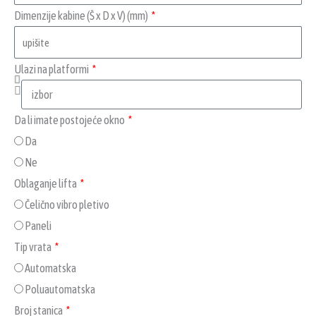
Dimenzije kabine (Š x D x V) (mm)
Ulazi na platformi
Da li imate postojeće okno
Da
Ne
Oblaganje lifta
Čelično vibro pletivo
Paneli
Tip vrata
Automatska
Poluautomatska
Broj stanica