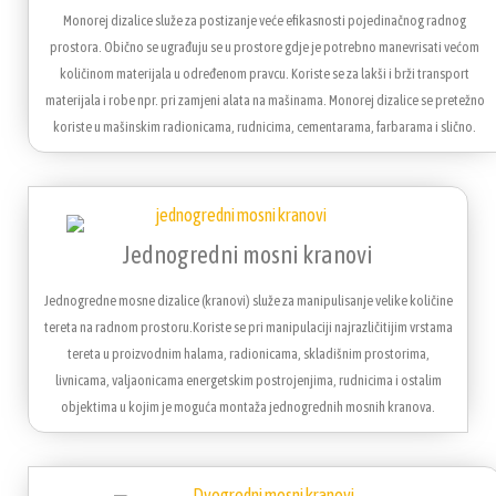
Monorej dizalice služe za postizanje veće efikasnosti pojedinačnog radnog
prostora. Obično se ugrađuju se u prostore gdje je potrebno manevrisati većom
količinom materijala u određenom pravcu. Koriste se za lakši i brži transport
materijala i robe npr. pri zamjeni alata na mašinama. Monorej dizalice se pretežno
koriste u mašinskim radionicama, rudnicima, cementarama, farbarama i slično.
Jednogredni mosni kranovi
Jednogredne mosne dizalice (kranovi) služe za manipulisanje velike količine
tereta na radnom prostoru.Koriste se pri manipulaciji najrazličitijim vrstama
tereta u proizvodnim halama, radionicama, skladišnim prostorima,
livnicama, valjaonicama energetskim postrojenjima, rudnicima i ostalim
objektima u kojim je moguća montaža jednogrednih mosnih kranova.