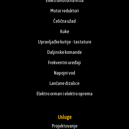
Elektromotorna vitla
Motor reduktori
Čelična užad
Kuke
Upravljačke kutije - tastature
Daljinske komande
Frekventni uređaji
Napojni vod
Lančane dizalice
Elektro ormari i elektro oprema
Usluge
Projektovanje