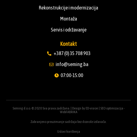
Rekonstrukcije i modernizacija
Montaža
Servis i održavanje
Kontakt
+387 (0) 35 708 903
info@seming.ba
07:00-15:00
Seming d.o.o. © 2020 Sva prava zadržana. | Design by
ED-vision
|
SEO optimizacija -
WebFABRIKA
Zabranjeno preuzimanje sadržaja bez dozvole izdavača.
Uslovi korištenja