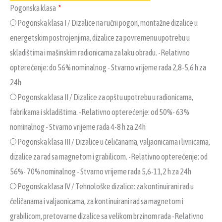
Pogonska klasa
Pogonska klasa I / Dizalice na ručni pogon, montažne dizalice u
energetskim postrojenjima, dizalice za povremenu upotrebu u
skladištima i mašinskim radionicama za laku obradu. -Relativno
opterećenje: do 56% nominalnog - Stvarno vrijeme rada 2,8-5,6 h za
24h
Pogonska klasa II / Dizalice za opštu upotrebu u radionicama,
fabrikama i skladištima. -Relativno opterećenje: od 50%- 63%
nominalnog - Stvarno vrijeme rada 4-8 h za 24h
Pogonska klasa III / Dizalice u čeličanama, valjaonicama i livnicama,
dizalice za rad sa magnetom i grabilicom. -Relativno opterećenje: od
56%- 70% nominalnog - Stvarno vrijeme rada 5,6-11,2 h za 24h
Pogonska klasa IV / Tehnološke dizalice: za kontinuirani rad u
čeličanama i valjaonicama, za kontinuirani rad sa magnetom i
grabilicom, pretovarne dizalice sa velikom brzinom rada -Relativno