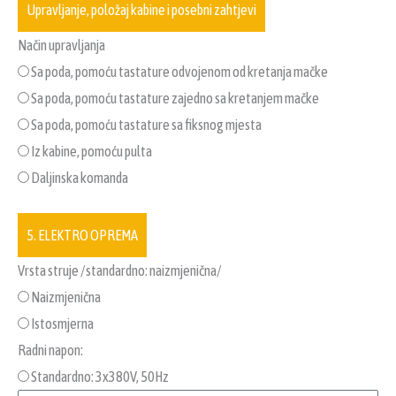
Upravljanje, položaj kabine i posebni zahtjevi
Način upravljanja
Sa poda, pomoću tastature odvojenom od kretanja mačke
Sa poda, pomoću tastature zajedno sa kretanjem mačke
Sa poda, pomoću tastature sa fiksnog mjesta
Iz kabine, pomoću pulta
Daljinska komanda
5. ELEKTRO OPREMA
Vrsta struje /standardno: naizmjenična/
Naizmjenična
Istosmjerna
Radni napon:
Standardno: 3x380V, 50Hz