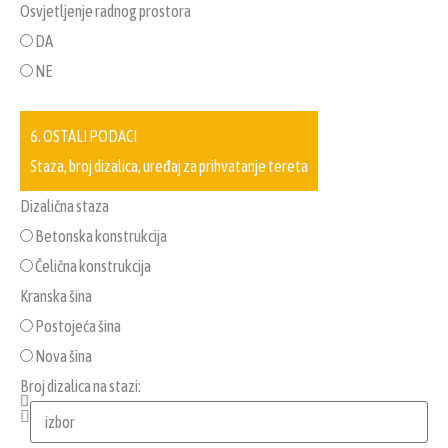
Osvjetljenje radnog prostora
DA
NE
6. OSTALI PODACI
Staza, broj dizalica, uređaj za prihvatanje tereta
Dizalična staza
Betonska konstrukcija
Čelična konstrukcija
Kranska šina
Postojeća šina
Nova šina
Broj dizalica na stazi: