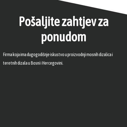
Pošaljite zahtjev za
ponudom
Firma koja ima dugogodišnje iskustvo u proizvodnji mosnih dizalica i
teretnih dizala u Bosni i Hercegovini.