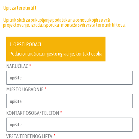
Upit za teretni lift
Upitnik služi za prikupljanje podataka na osnovu kojih se vrši
projektovanje, izrada, isporuka i montaža svih vrsta teretnih liftova.
1. OPŠTI PODACI
Podaci o naručiocu, mjesto ugradnje, kontakt osoba
NARUČILAC
MJESTO UGRADNJE
KONTAKT OSOBA/TELEFON
VRSTA TERETNOG LIFTA