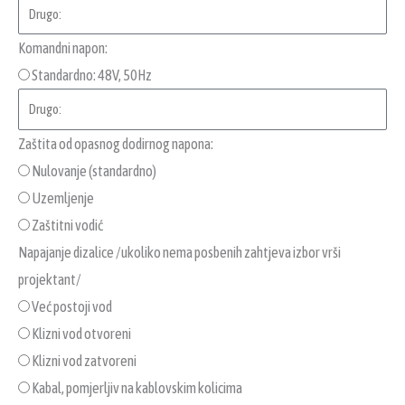
Komandni napon:
Standardno: 48V, 50Hz
Zaštita od opasnog dodirnog napona:
Nulovanje (standardno)
Uzemljenje
Zaštitni vodić
Napajanje dizalice /ukoliko nema posbenih zahtjeva izbor vrši
projektant/
Već postoji vod
Klizni vod otvoreni
Klizni vod zatvoreni
Kabal, pomjerljiv na kablovskim kolicima