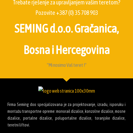
Trebate rješenje za upravljanjem vašim teretom?
Pozovite +387 (0) 35 708 903
SEMING d.o.o. Gračanica,
Bosna i Hercegovina
"Mi nosimo Vaš teret !"
Firma Seming doo specijalizovana je za projektovanje, izradu, isporuku i
montažu transportne opreme: monorail dizalice, konzolne dizalice, mosne
dizalice, portalne dizalice, poluportalne dizalice, toranjske dizalice,
teretni liftovi.