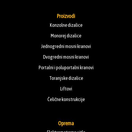
Proizvodi
Konzolne dizalice
Monorej dizalice
Jednogredni mosni kranovi
Dvogredni mosni kranovi
Portalni i poluportalni kranovi
Toranjske dizalice
Liftovi
Čelične konstrukcije
Oprema