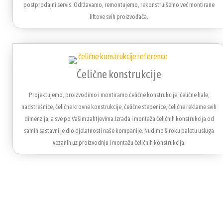
postprodajni servis. Održavamo, remontujemo, rekonstruišemo već montirane
liftove svih proizvođača.
Čelične konstrukcije
Projektujemo, proizvodimo i montiramo čelične konstrukcije, čelične hale,
nadstrešnice, čelične krovne konstrukcije, čelične stepenice, čelične reklame svih
dimenzija, a sve po Vašim zahtjevima.Izrada i montaža čeličnih konstrukcija od
samih sastavni je dio djelatnosti naše kompanije. Nudimo široku paletu usluga
vezanih uz proizvodnju i montažu čeličnih konstrukcija.