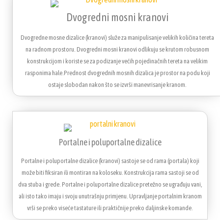
Dvogredni mosni kranovi
Dvogredne mosne dizalice (kranovi) služe za manipulisanje velikih količina tereta
na radnom prostoru. Dvogredni mosni kranovi odlikuju se krutom robusnom
konstrukcijom i koriste se za podizanje većih pojedinačnih tereta na velikim
rasponima hale.Prednost dvogrednih mosnih dizalica je prostor na podu koji
ostaje slobodan nakon što se izvrši manevrisanje kranom.
Portalne i poluportalne dizalice
Portalne i poluportalne dizalice (kranovi) sastoje se od rama (portala) koji
može biti fiksiran ili montiran na koloseku. Konstrukcija rama sastoji se od
dva stuba i grede. Portalne i poluportalne dizalice pretežno se ugrađuju vani,
ali isto tako imaju i svoju unutrašnju primjenu. Upravljanje portalnim kranom
vrši se preko viseće tastature ili praktičnije preko daljinske komande.