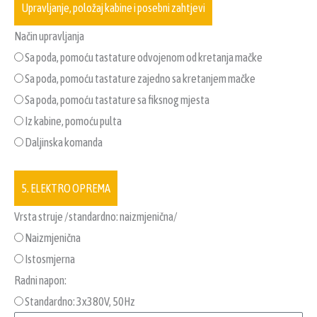
Upravljanje, položaj kabine i posebni zahtjevi
Način upravljanja
Sa poda, pomoću tastature odvojenom od kretanja mačke
Sa poda, pomoću tastature zajedno sa kretanjem mačke
Sa poda, pomoću tastature sa fiksnog mjesta
Iz kabine, pomoću pulta
Daljinska komanda
5. ELEKTRO OPREMA
Vrsta struje /standardno: naizmjenična/
Naizmjenična
Istosmjerna
Radni napon:
Standardno: 3x380V, 50Hz