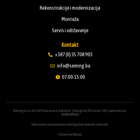
Rekonstrukcije i modernizacija
Montaža
Servis i održavanje
Kontakt
+387 (0) 35 708 903
info@seming.ba
07:00-15:00
Seming d.o.o. © 2020 Sva prava zadržana. | Design by
ED-vision
|
SEO optimizacija -
WebFABRIKA
Zabranjeno preuzimanje sadržaja bez dozvole izdavača.
Uslovi korištenja