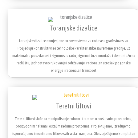
Toranjske dizalice
Toranjske dizalice namjenjene su prvenstveno za radove u građevinarstvu.
Posjeduju konstruktivne i tehnološke karakteristike savremene gradnje, uz
maksimalnu pouzdanost i sigurnost u radu, sigurnu i brzu montažu i demontažu na
radilištu, jednostavno rukovanje i održavanje, racionalan utrošak pogonske
energije i racionalan transport
Teretni liftovi
Teretni liftovi služe za manipulisanje robom i teretom u poslovnim prostorima,
proizvodnim halama i ostalim radnim prostorima. Projektujemo, izrađujemo,
isporučujemo i montiramo liftove svih vrsta i namjena. Obezbjeđujemo kompletan