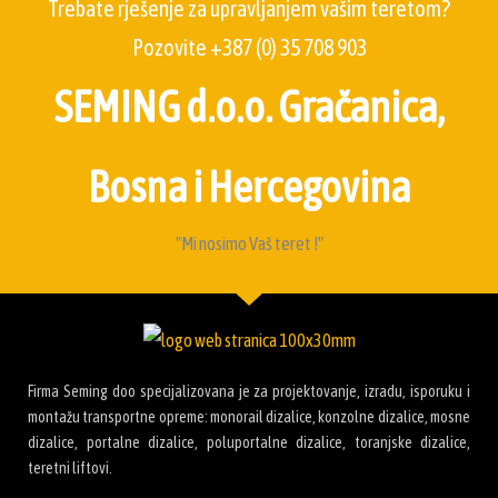
Trebate rješenje za upravljanjem vašim teretom?
Pozovite +387 (0) 35 708 903
SEMING d.o.o. Gračanica,
Bosna i Hercegovina
"Mi nosimo Vaš teret !"
Firma Seming doo specijalizovana je za projektovanje, izradu, isporuku i
montažu transportne opreme: monorail dizalice, konzolne dizalice, mosne
dizalice, portalne dizalice, poluportalne dizalice, toranjske dizalice,
teretni liftovi.