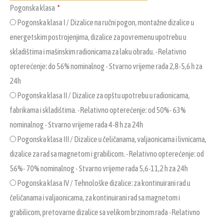
Pogonska klasa
Pogonska klasa I / Dizalice na ručni pogon, montažne dizalice u
energetskim postrojenjima, dizalice za povremenu upotrebu u
skladištima i mašinskim radionicama za laku obradu. -Relativno
opterećenje: do 56% nominalnog - Stvarno vrijeme rada 2,8-5,6 h za
24h
Pogonska klasa II / Dizalice za opštu upotrebu u radionicama,
fabrikama i skladištima. -Relativno opterećenje: od 50%- 63%
nominalnog - Stvarno vrijeme rada 4-8 h za 24h
Pogonska klasa III / Dizalice u čeličanama, valjaonicama i livnicama,
dizalice za rad sa magnetom i grabilicom. -Relativno opterećenje: od
56%- 70% nominalnog - Stvarno vrijeme rada 5,6-11,2 h za 24h
Pogonska klasa IV / Tehnološke dizalice: za kontinuirani rad u
čeličanama i valjaonicama, za kontinuirani rad sa magnetom i
grabilicom, pretovarne dizalice sa velikom brzinom rada -Relativno