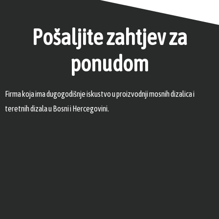
Pošaljite zahtjev za
ponudom
Firma koja ima dugogodišnje iskustvo u proizvodnji mosnih dizalica i
teretnih dizala u Bosni i Hercegovini.