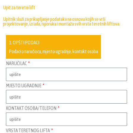
Upit za teretni lift
Upitnik služi za prikupljanje podataka na osnovu kojih se vrši
projektovanje, izrada, isporuka i montaža svih vrsta teretnih liftova.
1. OPŠTI PODACI
Podaci o naručiocu, mjesto ugradnje, kontakt osoba
NARUČILAC
MJESTO UGRADNJE
KONTAKT OSOBA/TELEFON
VRSTA TERETNOG LIFTA