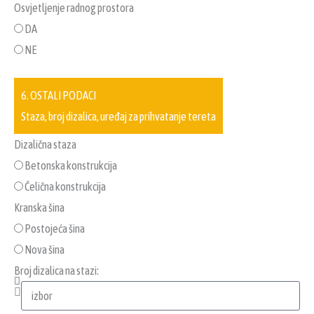
Osvjetljenje radnog prostora
DA
NE
6. OSTALI PODACI
Staza, broj dizalica, uređaj za prihvatanje tereta
Dizalična staza
Betonska konstrukcija
Čelična konstrukcija
Kranska šina
Postojeća šina
Nova šina
Broj dizalica na stazi: