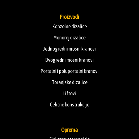
Proizvodi
Konzolne dizalice
Monorej dizalice
Jednogredni mosni kranovi
Dvogredni mosni kranovi
Portalni i poluportalni kranovi
Toranjske dizalice
Liftovi
Čelične konstrukcije
Oprema