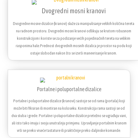
Dvogredni mosni kranovi
Dvogredne mosne dizalice (kranovi) služe za manipulisanje velikih količina tereta
na radnom prostoru. Dvogredni mosni kranovi odlikuju se krutom robusnom
konstrukcijom i koriste se za podizanje većih pojedinačnih tereta na velikim
rasponima hale.Prednost dvogrednih mosnih dizalica je prostor na podu koji
ostaje slobodan nakon što se izvrši manevrisanje kranom.
Portalne i poluportalne dizalice
Portalne i poluportalne dizalice (kranovi) sastoje se od rama (portala) koji
može biti fiksiran ili montiran na koloseku. Konstrukcija rama sastoji se od
dva stuba i grede. Portalne i poluportalne dizalice pretežno se ugrađuju vani,
ali isto tako imaju i svoju unutrašnju primjenu. Upravljanje portalnim kranom
vrši se preko viseće tastature ili praktičnije preko daljinske komande.