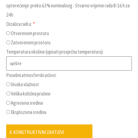
opterećenje: preko 63% nominalnog - Stvarno vrijeme rada 8-16 h za
24h
Dizalica radi u:
Otvorenom prostoru
Zatvorenom prostoru
Temperatura okoline (upisati prosječnu temperaturu):
Posebni atmosferski uslovi:
Visoka vlažnost
Velika količina prašine
Agresivna sredina
Eksplozivna sredina
4. KONSTRUKTIVNI ZAHTJEVI