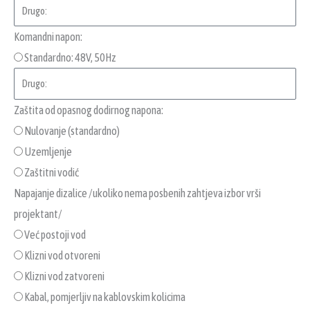
Komandni napon:
Standardno: 48V, 50Hz
Zaštita od opasnog dodirnog napona:
Nulovanje (standardno)
Uzemljenje
Zaštitni vodić
Napajanje dizalice /ukoliko nema posbenih zahtjeva izbor vrši
projektant/
Već postoji vod
Klizni vod otvoreni
Klizni vod zatvoreni
Kabal, pomjerljiv na kablovskim kolicima