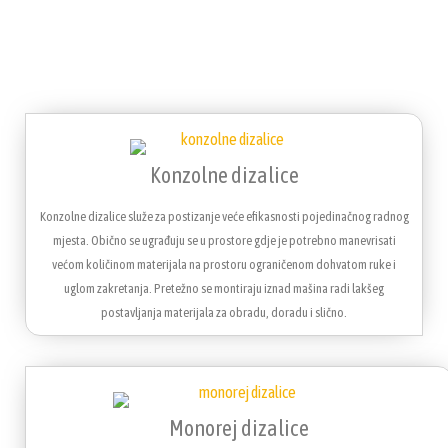
Konzolne dizalice
Konzolne dizalice služe za postizanje veće efikasnosti pojedinačnog radnog
mjesta. Obično se ugrađuju se u prostore gdje je potrebno manevrisati
većom količinom materijala na prostoru ograničenom dohvatom ruke i
uglom zakretanja. Pretežno se montiraju iznad mašina radi lakšeg
postavljanja materijala za obradu, doradu i slično.
Monorej dizalice