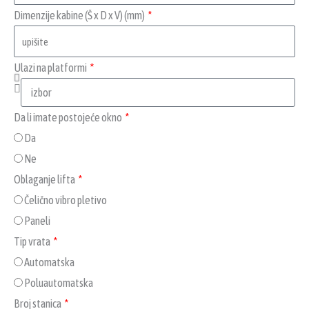
Dimenzije kabine (Š x D x V) (mm)
Ulazi na platformi
Da li imate postojeće okno
Da
Ne
Oblaganje lifta
Čelično vibro pletivo
Paneli
Tip vrata
Automatska
Poluautomatska
Broj stanica