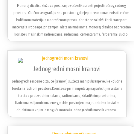
Monorej dizalice služe za postizanje veće efikasnosti pojedinačnog radnog
prostora. Obično se ugrađuju se u prostore gdje je potrebno manevrisati većom
količinom materijala u određenom pravcu. Koriste se za lakši i brži transport
materijala i robe npr. pri zamjeni alata na mašinama. Monorej dizalice se pretežno
koriste u mašinskim radionicama, rudnicima, cementarama, farbarama i slično.
Jednogredni mosni kranovi
Jednogredne mosne dizalice (kranovi) služe za manipulisanje velike količine
tereta na radnom prostoru.Koriste se pri manipulaciji najrazličitijim vrstama
tereta u proizvodnim halama, radionicama, skladišnim prostorima,
livnicama, valjaonicama energetskim postrojenjima, rudnicima i ostalim
objektima u kojim je moguća montaža jednogrednih mosnih kranova.