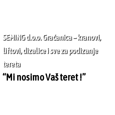
SEMING d.o.o. Gračanica – kranovi,
liftovi, dizalice i sve za podizanje
tereta
“Mi nosimo Vaš teret !”