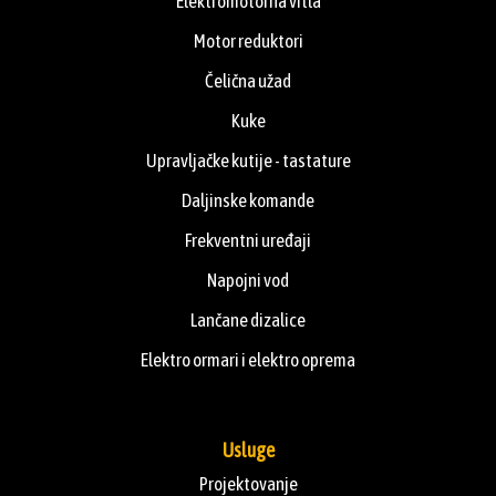
Elektromotorna vitla
Motor reduktori
Čelična užad
Kuke
Upravljačke kutije - tastature
Daljinske komande
Frekventni uređaji
Napojni vod
Lančane dizalice
Elektro ormari i elektro oprema
Usluge
Projektovanje