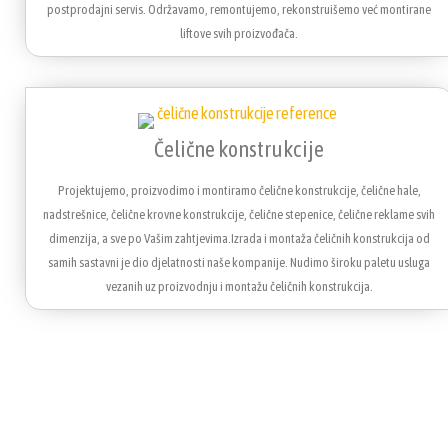
postprodajni servis. Održavamo, remontujemo, rekonstruišemo već montirane
liftove svih proizvođača.
Čelične konstrukcije
Projektujemo, proizvodimo i montiramo čelične konstrukcije, čelične hale,
nadstrešnice, čelične krovne konstrukcije, čelične stepenice, čelične reklame svih
dimenzija, a sve po Vašim zahtjevima.Izrada i montaža čeličnih konstrukcija od
samih sastavni je dio djelatnosti naše kompanije. Nudimo široku paletu usluga
vezanih uz proizvodnju i montažu čeličnih konstrukcija.