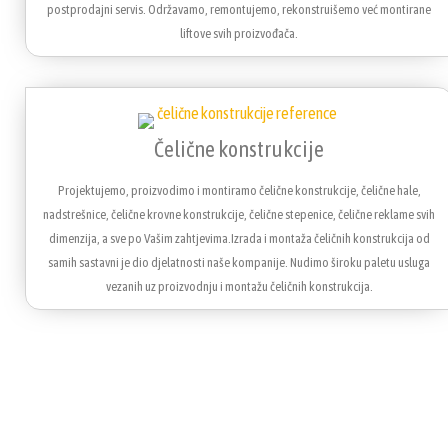
postprodajni servis. Održavamo, remontujemo, rekonstruišemo već montirane
liftove svih proizvođača.
Čelične konstrukcije
Projektujemo, proizvodimo i montiramo čelične konstrukcije, čelične hale,
nadstrešnice, čelične krovne konstrukcije, čelične stepenice, čelične reklame svih
dimenzija, a sve po Vašim zahtjevima.Izrada i montaža čeličnih konstrukcija od
samih sastavni je dio djelatnosti naše kompanije. Nudimo široku paletu usluga
vezanih uz proizvodnju i montažu čeličnih konstrukcija.