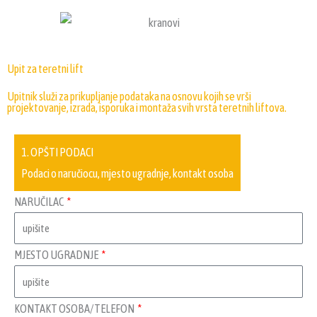
Upit za teretni lift
Upitnik služi za prikupljanje podataka na osnovu kojih se vrši
projektovanje, izrada, isporuka i montaža svih vrsta teretnih liftova.
1. OPŠTI PODACI
Podaci o naručiocu, mjesto ugradnje, kontakt osoba
NARUČILAC
MJESTO UGRADNJE
KONTAKT OSOBA/TELEFON