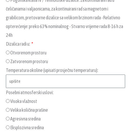
Pogonska klasa IV / Tehnološke dizalice: za kontinuirani rad u
čeličanama i valjaonicama, za kontinuirani rad sa magnetom i
grabilicom, pretovarne dizalice sa velikom brzinom rada -Relativno
opterećenje: preko 63% nominalnog - Stvarno vrijeme rada 8-16 h za
24h
Dizalica radi u:
Otvorenom prostoru
Zatvorenom prostoru
Temperatura okoline (upisati prosječnu temperaturu):
Posebni atmosferski uslovi:
Visoka vlažnost
Velika količina prašine
Agresivna sredina
Eksplozivna sredina