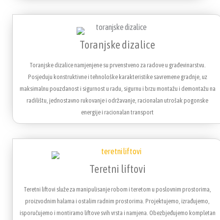
Toranjske dizalice
Toranjske dizalice namjenjene su prvenstveno za radove u građevinarstvu.
Posjeduju konstruktivne i tehnološke karakteristike savremene gradnje, uz
maksimalnu pouzdanost i sigurnost u radu, sigurnu i brzu montažu i demontažu na
radilištu, jednostavno rukovanje i održavanje, racionalan utrošak pogonske
energije i racionalan transport
Teretni liftovi
Teretni liftovi služe za manipulisanje robom i teretom u poslovnim prostorima,
proizvodnim halama i ostalim radnim prostorima. Projektujemo, izrađujemo,
isporučujemo i montiramo liftove svih vrsta i namjena. Obezbjeđujemo kompletan