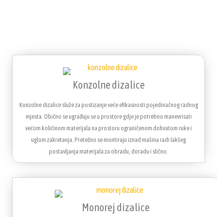
Konzolne dizalice
Konzolne dizalice služe za postizanje veće efikasnosti pojedinačnog radnog
mjesta. Obično se ugrađuju se u prostore gdje je potrebno manevrisati
većom količinom materijala na prostoru ograničenom dohvatom ruke i
uglom zakretanja. Pretežno se montiraju iznad mašina radi lakšeg
postavljanja materijala za obradu, doradu i slično.
Monorej dizalice