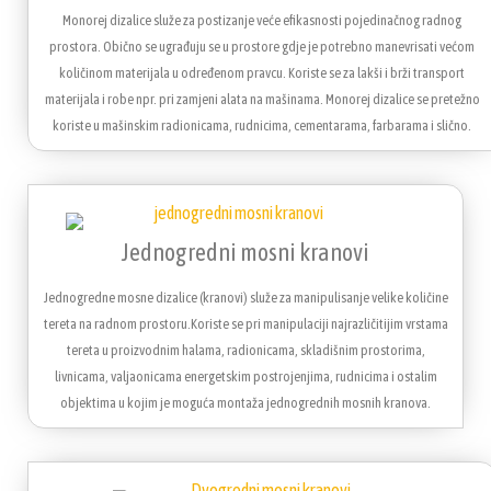
Monorej dizalice služe za postizanje veće efikasnosti pojedinačnog radnog
prostora. Obično se ugrađuju se u prostore gdje je potrebno manevrisati većom
količinom materijala u određenom pravcu. Koriste se za lakši i brži transport
materijala i robe npr. pri zamjeni alata na mašinama. Monorej dizalice se pretežno
koriste u mašinskim radionicama, rudnicima, cementarama, farbarama i slično.
Jednogredni mosni kranovi
Jednogredne mosne dizalice (kranovi) služe za manipulisanje velike količine
tereta na radnom prostoru.Koriste se pri manipulaciji najrazličitijim vrstama
tereta u proizvodnim halama, radionicama, skladišnim prostorima,
livnicama, valjaonicama energetskim postrojenjima, rudnicima i ostalim
objektima u kojim je moguća montaža jednogrednih mosnih kranova.