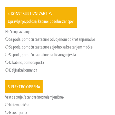
4. KONSTRUKTIVNI ZAHTJEVI
Upravljanje, položaj kabine i posebni zahtjevi
Način upravljanja
Sa poda, pomoću tastature odvojenom od kretanja mačke
Sa poda, pomoću tastature zajedno sa kretanjem mačke
Sa poda, pomoću tastature sa fiksnog mjesta
Iz kabine, pomoću pulta
Daljinska komanda
5. ELEKTRO OPREMA
Vrsta struje /standardno: naizmjenična/
Naizmjenična
Istosmjerna