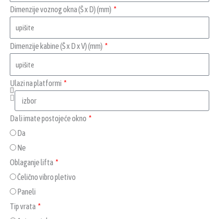
Dimenzije voznog okna (Š x D) (mm)
Dimenzije kabine (Š x D x V) (mm)
Ulazi na platformi
Da li imate postojeće okno
Da
Ne
Oblaganje lifta
Čelično vibro pletivo
Paneli
Tip vrata