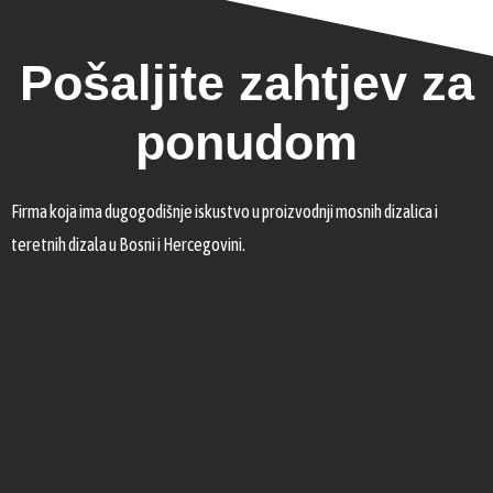
Pošaljite zahtjev za
ponudom
Firma koja ima dugogodišnje iskustvo u proizvodnji mosnih dizalica i
teretnih dizala u Bosni i Hercegovini.