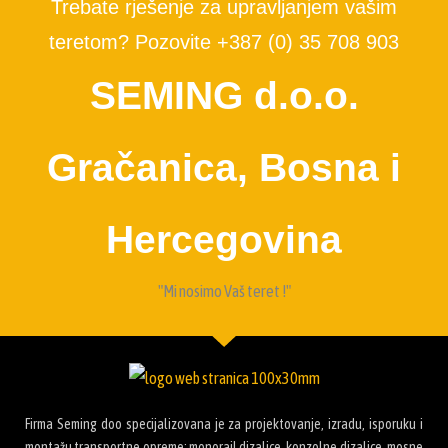
Trebate rješenje za upravljanjem vašim
teretom? Pozovite +387 (0) 35 708 903
SEMING d.o.o.
Gračanica, Bosna i
Hercegovina
"Mi nosimo Vaš teret !"
Firma Seming doo specijalizovana je za projektovanje, izradu, isporuku i
montažu transportne opreme: monorail dizalice, konzolne dizalice, mosne