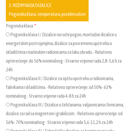
3. REŽIM RADA DIZALICE
Pogonska klasa, temperatura, posebni uslovi
Pogonska klasa
Pogonska klasa I / Dizalice na ručni pogon, montažne dizalice u
energetskim postrojenjima, dizalice za povremenu upotrebu u
skladištima i mašinskim radionicama za laku obradu. -Relativno
opterećenje: do 56% nominalnog - Stvarno vrijeme rada 2,8-5,6 h za
24h
Pogonska klasa II / Dizalice za opštu upotrebu u radionicama,
fabrikama i skladištima. -Relativno opterećenje: od 50%- 63%
nominalnog - Stvarno vrijeme rada 4-8 h za 24h
Pogonska klasa III / Dizalice u čeličanama, valjaonicama i livnicama,
dizalice za rad sa magnetom i grabilicom. -Relativno opterećenje: od
56%- 70% nominalnog - Stvarno vrijeme rada 5,6-11,2 h za 24h