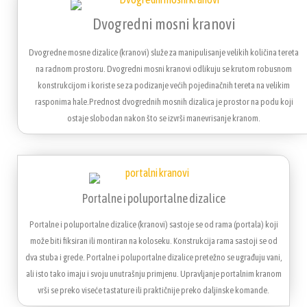
Dvogredni mosni kranovi
Dvogredne mosne dizalice (kranovi) služe za manipulisanje velikih količina tereta
na radnom prostoru. Dvogredni mosni kranovi odlikuju se krutom robusnom
konstrukcijom i koriste se za podizanje većih pojedinačnih tereta na velikim
rasponima hale.Prednost dvogrednih mosnih dizalica je prostor na podu koji
ostaje slobodan nakon što se izvrši manevrisanje kranom.
Portalne i poluportalne dizalice
Portalne i poluportalne dizalice (kranovi) sastoje se od rama (portala) koji
može biti fiksiran ili montiran na koloseku. Konstrukcija rama sastoji se od
dva stuba i grede. Portalne i poluportalne dizalice pretežno se ugrađuju vani,
ali isto tako imaju i svoju unutrašnju primjenu. Upravljanje portalnim kranom
vrši se preko viseće tastature ili praktičnije preko daljinske komande.