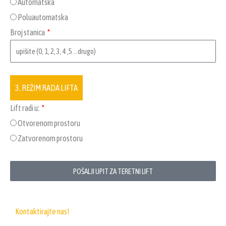
Automatska
Poluautomatska
Broj stanica
3. REŽIM RADA LIFTA
Lift radi u:
Otvorenom prostoru
Zatvorenom prostoru
POŠALJI UPIT ZA TERETNI LIFT
Kontaktirajte nas!