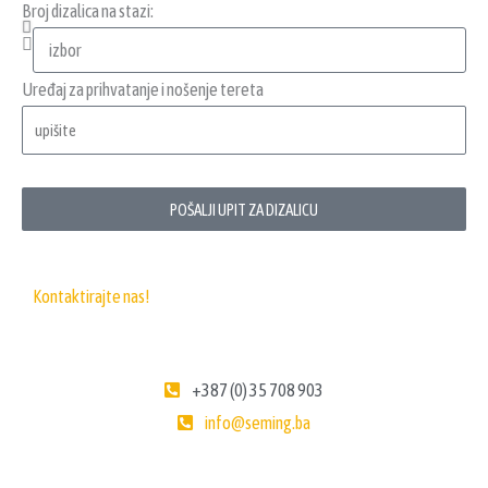
Broj dizalica na stazi:
Uređaj za prihvatanje i nošenje tereta
POŠALJI UPIT ZA DIZALICU
Kontaktirajte nas!
+387 (0) 35 708 903
info@seming.ba