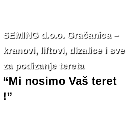
SEMING d.o.o. Gračanica –
kranovi, liftovi, dizalice i sve
za podizanje tereta
“Mi nosimo Vaš teret
!”