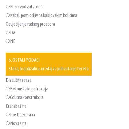
Klizni vod zatvoreni
Kabal, pomjerljiv na kablovskim kolicima
Osvjetljenje radnog prostora
DA
NE
6. OSTALI PODACI
Staza, broj dizalica, uređaj za prihvatanje tereta
Dizalična staza
Betonska konstrukcija
Čelična konstrukcija
Kranska šina
Postojeća šina
Nova šina