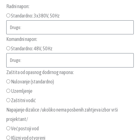
Radni napon:
Standardno: 3x380V, 50Hz
Komandni napon:
Standardno: 48V, 50Hz
Zaštita od opasnog dodirnog napona:
Nulovanje (standardno)
Uzemljenje
Zaštitni vodić
Napajanje dizalice /ukoliko nema posbenih zahtjeva izbor vrši
projektant/
Već postoji vod
Klizni vod otvoreni