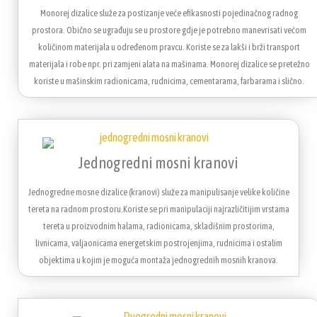
Monorej dizalice služe za postizanje veće efikasnosti pojedinačnog radnog
prostora. Obično se ugrađuju se u prostore gdje je potrebno manevrisati većom
količinom materijala u određenom pravcu. Koriste se za lakši i brži transport
materijala i robe npr. pri zamjeni alata na mašinama. Monorej dizalice se pretežno
koriste u mašinskim radionicama, rudnicima, cementarama, farbarama i slično.
Jednogredni mosni kranovi
Jednogredne mosne dizalice (kranovi) služe za manipulisanje velike količine
tereta na radnom prostoru.Koriste se pri manipulaciji najrazličitijim vrstama
tereta u proizvodnim halama, radionicama, skladišnim prostorima,
livnicama, valjaonicama energetskim postrojenjima, rudnicima i ostalim
objektima u kojim je moguća montaža jednogrednih mosnih kranova.