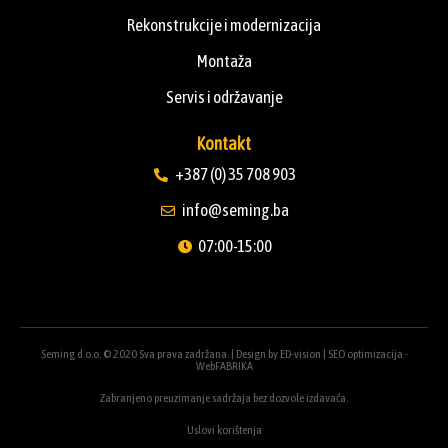
Rekonstrukcije i modernizacija
Montaža
Servis i održavanje
Kontakt
+387 (0) 35 708 903
info@seming.ba
07:00-15:00
Seming d.o.o. © 2020 Sva prava zadržana. | Design by
ED-vision
|
SEO optimizacija -
WebFABRIKA
Zabranjeno preuzimanje sadržaja bez dozvole izdavača.
Uslovi korištenja