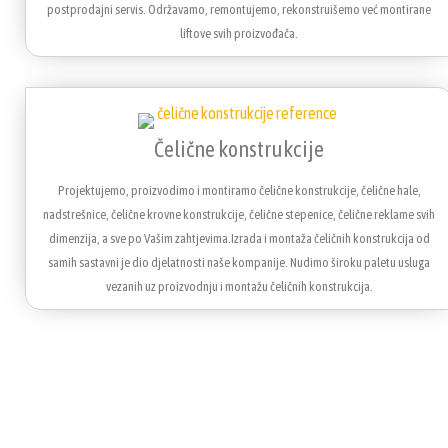
postprodajni servis. Održavamo, remontujemo, rekonstruišemo već montirane
liftove svih proizvođača.
Čelične konstrukcije
Projektujemo, proizvodimo i montiramo čelične konstrukcije, čelične hale,
nadstrešnice, čelične krovne konstrukcije, čelične stepenice, čelične reklame svih
dimenzija, a sve po Vašim zahtjevima.Izrada i montaža čeličnih konstrukcija od
samih sastavni je dio djelatnosti naše kompanije. Nudimo široku paletu usluga
vezanih uz proizvodnju i montažu čeličnih konstrukcija.