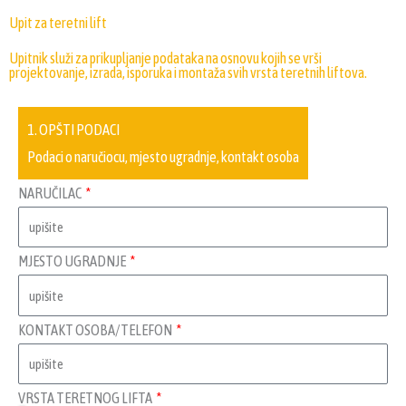
Upit za teretni lift
Upitnik služi za prikupljanje podataka na osnovu kojih se vrši
projektovanje, izrada, isporuka i montaža svih vrsta teretnih liftova.
1. OPŠTI PODACI
Podaci o naručiocu, mjesto ugradnje, kontakt osoba
NARUČILAC
MJESTO UGRADNJE
KONTAKT OSOBA/TELEFON
VRSTA TERETNOG LIFTA