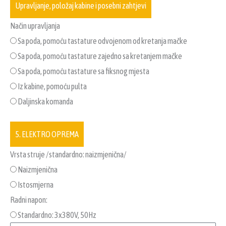
Upravljanje, položaj kabine i posebni zahtjevi
Način upravljanja
Sa poda, pomoću tastature odvojenom od kretanja mačke
Sa poda, pomoću tastature zajedno sa kretanjem mačke
Sa poda, pomoću tastature sa fiksnog mjesta
Iz kabine, pomoću pulta
Daljinska komanda
5. ELEKTRO OPREMA
Vrsta struje /standardno: naizmjenična/
Naizmjenična
Istosmjerna
Radni napon:
Standardno: 3x380V, 50Hz