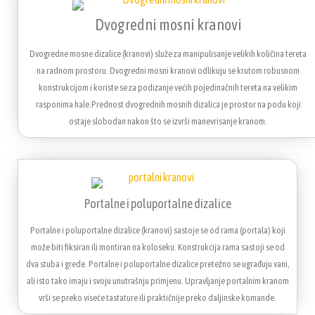
Dvogredni mosni kranovi
Dvogredne mosne dizalice (kranovi) služe za manipulisanje velikih količina tereta
na radnom prostoru. Dvogredni mosni kranovi odlikuju se krutom robusnom
konstrukcijom i koriste se za podizanje većih pojedinačnih tereta na velikim
rasponima hale.Prednost dvogrednih mosnih dizalica je prostor na podu koji
ostaje slobodan nakon što se izvrši manevrisanje kranom.
Portalne i poluportalne dizalice
Portalne i poluportalne dizalice (kranovi) sastoje se od rama (portala) koji
može biti fiksiran ili montiran na koloseku. Konstrukcija rama sastoji se od
dva stuba i grede. Portalne i poluportalne dizalice pretežno se ugrađuju vani,
ali isto tako imaju i svoju unutrašnju primjenu. Upravljanje portalnim kranom
vrši se preko viseće tastature ili praktičnije preko daljinske komande.