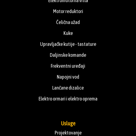
Elektromotorna vitla
Motor reduktori
Čelična užad
Kuke
Upravljačke kutije - tastature
Daljinske komande
Frekventni uređaji
Napojni vod
Lančane dizalice
Elektro ormari i elektro oprema
Usluge
Projektovanje