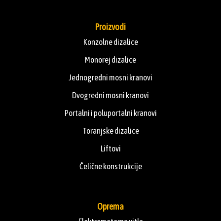
Proizvodi
Konzolne dizalice
Monorej dizalice
Jednogredni mosni kranovi
Dvogredni mosni kranovi
Portalni i poluportalni kranovi
Toranjske dizalice
Liftovi
Čelične konstrukcije
Oprema