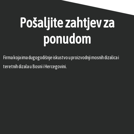
Pošaljite zahtjev za
ponudom
Firma koja ima dugogodišnje iskustvo u proizvodnji mosnih dizalica i
teretnih dizala u Bosni i Hercegovini.