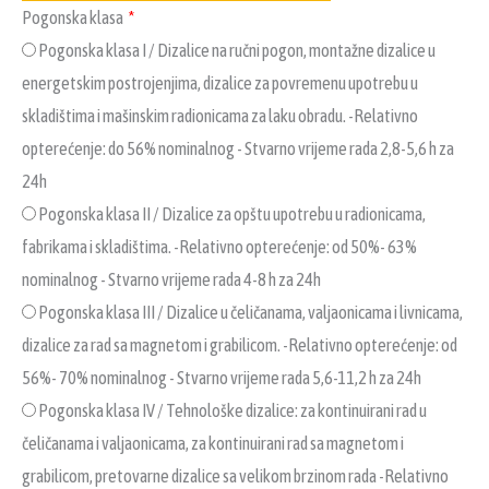
Pogonska klasa
Pogonska klasa I / Dizalice na ručni pogon, montažne dizalice u
energetskim postrojenjima, dizalice za povremenu upotrebu u
skladištima i mašinskim radionicama za laku obradu. -Relativno
opterećenje: do 56% nominalnog - Stvarno vrijeme rada 2,8-5,6 h za
24h
Pogonska klasa II / Dizalice za opštu upotrebu u radionicama,
fabrikama i skladištima. -Relativno opterećenje: od 50%- 63%
nominalnog - Stvarno vrijeme rada 4-8 h za 24h
Pogonska klasa III / Dizalice u čeličanama, valjaonicama i livnicama,
dizalice za rad sa magnetom i grabilicom. -Relativno opterećenje: od
56%- 70% nominalnog - Stvarno vrijeme rada 5,6-11,2 h za 24h
Pogonska klasa IV / Tehnološke dizalice: za kontinuirani rad u
čeličanama i valjaonicama, za kontinuirani rad sa magnetom i
grabilicom, pretovarne dizalice sa velikom brzinom rada -Relativno