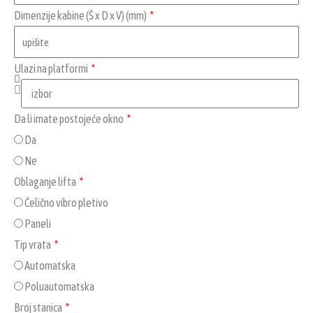
Dimenzije kabine (Š x D x V) (mm)
Ulazi na platformi
Da li imate postojeće okno
Da
Ne
Oblaganje lifta
Čelično vibro pletivo
Paneli
Tip vrata
Automatska
Poluautomatska
Broj stanica