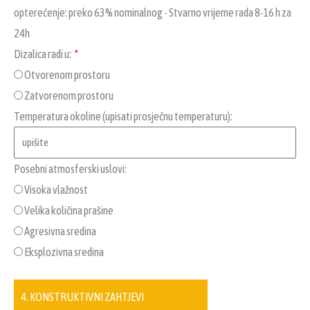
opterećenje: preko 63% nominalnog - Stvarno vrijeme rada 8-16 h za
24h
Dizalica radi u:
Otvorenom prostoru
Zatvorenom prostoru
Temperatura okoline (upisati prosječnu temperaturu):
Posebni atmosferski uslovi:
Visoka vlažnost
Velika količina prašine
Agresivna sredina
Eksplozivna sredina
4. KONSTRUKTIVNI ZAHTJEVI