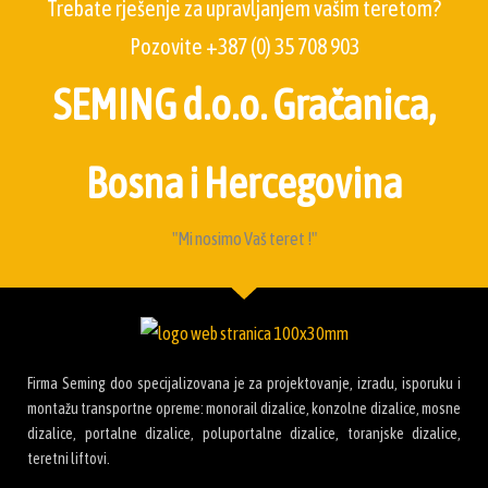
Trebate rješenje za upravljanjem vašim teretom?
Pozovite +387 (0) 35 708 903
SEMING d.o.o. Gračanica,
Bosna i Hercegovina
"Mi nosimo Vaš teret !"
Firma Seming doo specijalizovana je za projektovanje, izradu, isporuku i
montažu transportne opreme: monorail dizalice, konzolne dizalice, mosne
dizalice, portalne dizalice, poluportalne dizalice, toranjske dizalice,
teretni liftovi.