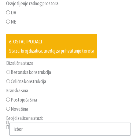
Osvjetljenje radnog prostora
DA
NE
6. OSTALI PODACI
Staza, broj dizalica, uređaj za prihvatanje tereta
Dizalična staza
Betonska konstrukcija
Čelična konstrukcija
Kranska šina
Postojeća šina
Nova šina
Broj dizalica na stazi: