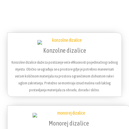
Konzolne dizalice
Konzolne dizalice služe za postizanje veće efikasnosti pojedinačnog radnog
mjesta. Obično se ugrađuju se u prostore gdje je potrebno manevrisati
većom količinom materijala na prostoru ograničenom dohvatom ruke i
uglom zakretanja. Pretežno se montiraju iznad mašina radi lakšeg
postavljanja materijala za obradu, doradu i slično.
Monorej dizalice