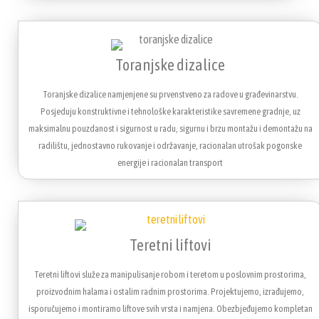
Toranjske dizalice
Toranjske dizalice namjenjene su prvenstveno za radove u građevinarstvu.
Posjeduju konstruktivne i tehnološke karakteristike savremene gradnje, uz
maksimalnu pouzdanost i sigurnost u radu, sigurnu i brzu montažu i demontažu na
radilištu, jednostavno rukovanje i održavanje, racionalan utrošak pogonske
energije i racionalan transport
Teretni liftovi
Teretni liftovi služe za manipulisanje robom i teretom u poslovnim prostorima,
proizvodnim halama i ostalim radnim prostorima. Projektujemo, izrađujemo,
isporučujemo i montiramo liftove svih vrsta i namjena. Obezbjeđujemo kompletan