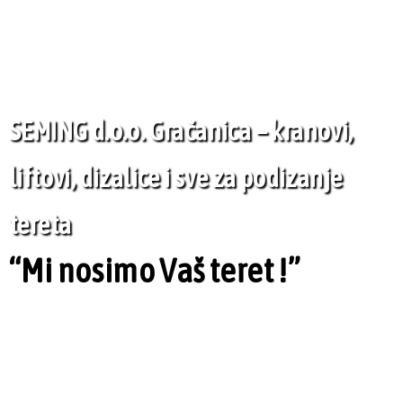
SEMING d.o.o. Gračanica – kranovi,
liftovi, dizalice i sve za podizanje
tereta
“Mi nosimo Vaš teret !”