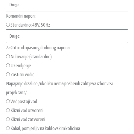
Komandni napon:
Standardno: 48V, 50Hz
Zaštita od opasnog dodirnog napona:
Nulovanje (standardno)
Uzemljenje
Zaštitni vodić
Napajanje dizalice /ukoliko nema posbenih zahtjeva izbor vrši
projektant/
Već postoji vod
Klizni vod otvoreni
Klizni vod zatvoreni
Kabal, pomjerljiv na kablovskim kolicima