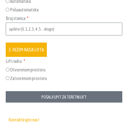
Automatska
Poluautomatska
Broj stanica
3. REŽIM RADA LIFTA
Lift radi u:
Otvorenom prostoru
Zatvorenom prostoru
POŠALJI UPIT ZA TERETNI LIFT
Kontaktirajte nas!