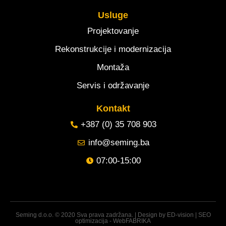
Usluge
Projektovanje
Rekonstrukcije i modernizacija
Montaža
Servis i održavanje
Kontakt
+387 (0) 35 708 903
info@seming.ba
07:00-15:00
Seming d.o.o. © 2020 Sva prava zadržana. | Design by
ED-vision
|
SEO
optimizacija - WebFABRIKA