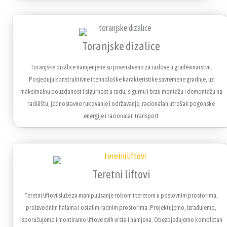
Toranjske dizalice
Toranjske dizalice namjenjene su prvenstveno za radove u građevinarstvu.
Posjeduju konstruktivne i tehnološke karakteristike savremene gradnje, uz
maksimalnu pouzdanost i sigurnost u radu, sigurnu i brzu montažu i demontažu na
radilištu, jednostavno rukovanje i održavanje, racionalan utrošak pogonske
energije i racionalan transport
Teretni liftovi
Teretni liftovi služe za manipulisanje robom i teretom u poslovnim prostorima,
proizvodnim halama i ostalim radnim prostorima. Projektujemo, izrađujemo,
isporučujemo i montiramo liftove svih vrsta i namjena. Obezbjeđujemo kompletan