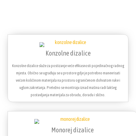
Konzolne dizalice
Konzolne dizalice služe za postizanje veće efikasnosti pojedinačnog radnog
mjesta. Obično se ugrađuju se u prostore gdje je potrebno manevrisati
većom količinom materijala na prostoru ograničenom dohvatom ruke i
uglom zakretanja. Pretežno se montiraju iznad mašina radi lakšeg
postavljanja materijala za obradu, doradu i slično.
Monorej dizalice