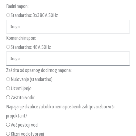
Radni napon:
Standardno: 3x380V, 50Hz
Komandni napon:
Standardno: 48V, 50Hz
Zaštita od opasnog dodirnog napona:
Nulovanje (standardno)
Uzemljenje
Zaštitni vodić
Napajanje dizalice /ukoliko nema posbenih zahtjeva izbor vrši
projektant/
Već postoji vod
Klizni vod otvoreni