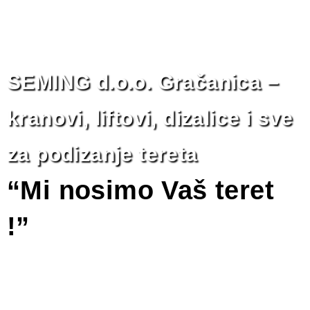
SEMING d.o.o. Gračanica –
kranovi, liftovi, dizalice i sve
za podizanje tereta
“Mi nosimo Vaš teret
!”