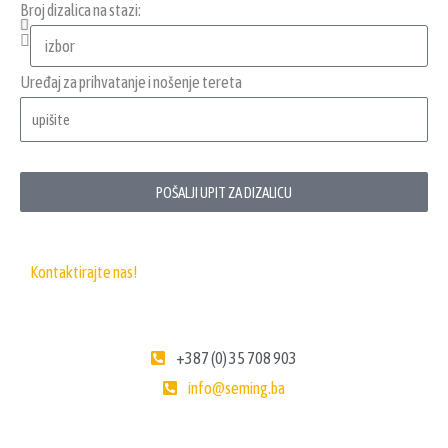
Broj dizalica na stazi:
Uređaj za prihvatanje i nošenje tereta
POŠALJI UPIT ZA DIZALICU
Kontaktirajte nas!
+387 (0) 35 708 903
info@seming.ba