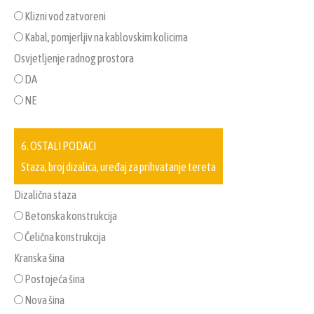
Klizni vod zatvoreni
Kabal, pomjerljiv na kablovskim kolicima
Osvjetljenje radnog prostora
DA
NE
6. OSTALI PODACI
Staza, broj dizalica, uređaj za prihvatanje tereta
Dizalična staza
Betonska konstrukcija
Čelična konstrukcija
Kranska šina
Postojeća šina
Nova šina