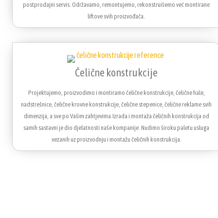
postprodajni servis. Održavamo, remontujemo, rekonstruišemo već montirane
liftove svih proizvođača.
Čelične konstrukcije
Projektujemo, proizvodimo i montiramo čelične konstrukcije, čelične hale,
nadstrešnice, čelične krovne konstrukcije, čelične stepenice, čelične reklame svih
dimenzija, a sve po Vašim zahtjevima.Izrada i montaža čeličnih konstrukcija od
samih sastavni je dio djelatnosti naše kompanije. Nudimo široku paletu usluga
vezanih uz proizvodnju i montažu čeličnih konstrukcija.