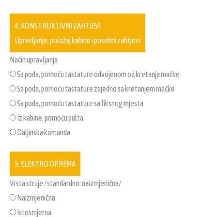
4. KONSTRUKTIVNI ZAHTJEVI
Upravljanje, položaj kabine i posebni zahtjevi
Način upravljanja
Sa poda, pomoću tastature odvojenom od kretanja mačke
Sa poda, pomoću tastature zajedno sa kretanjem mačke
Sa poda, pomoću tastature sa fiksnog mjesta
Iz kabine, pomoću pulta
Daljinska komanda
5. ELEKTRO OPREMA
Vrsta struje /standardno: naizmjenična/
Naizmjenična
Istosmjerna