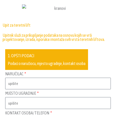
Upit za teretni lift
Upitnik služi za prikupljanje podataka na osnovu kojih se vrši
projektovanje, izrada, isporuka i montaža svih vrsta teretnih liftova.
1. OPŠTI PODACI
Podaci o naručiocu, mjesto ugradnje, kontakt osoba
NARUČILAC
MJESTO UGRADNJE
KONTAKT OSOBA/TELEFON