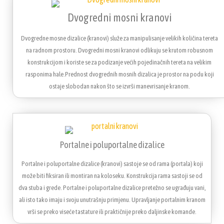
Dvogredni mosni kranovi
Dvogredne mosne dizalice (kranovi) služe za manipulisanje velikih količina tereta
na radnom prostoru. Dvogredni mosni kranovi odlikuju se krutom robusnom
konstrukcijom i koriste se za podizanje većih pojedinačnih tereta na velikim
rasponima hale.Prednost dvogrednih mosnih dizalica je prostor na podu koji
ostaje slobodan nakon što se izvrši manevrisanje kranom.
Portalne i poluportalne dizalice
Portalne i poluportalne dizalice (kranovi) sastoje se od rama (portala) koji
može biti fiksiran ili montiran na koloseku. Konstrukcija rama sastoji se od
dva stuba i grede. Portalne i poluportalne dizalice pretežno se ugrađuju vani,
ali isto tako imaju i svoju unutrašnju primjenu. Upravljanje portalnim kranom
vrši se preko viseće tastature ili praktičnije preko daljinske komande.