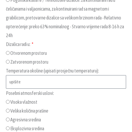
Pogonska klasa IV / Tehnološke dizalice: za kontinuirani rad u
čeličanama i valjaonicama, za kontinuirani rad sa magnetom i
grabilicom, pretovarne dizalice sa velikom brzinom rada -Relativno
opterećenje: preko 63% nominalnog - Stvarno vrijeme rada 8-16 h za
24h
Dizalica radi u:
Otvorenom prostoru
Zatvorenom prostoru
Temperatura okoline (upisati prosječnu temperaturu):
Posebni atmosferski uslovi:
Visoka vlažnost
Velika količina prašine
Agresivna sredina
Eksplozivna sredina