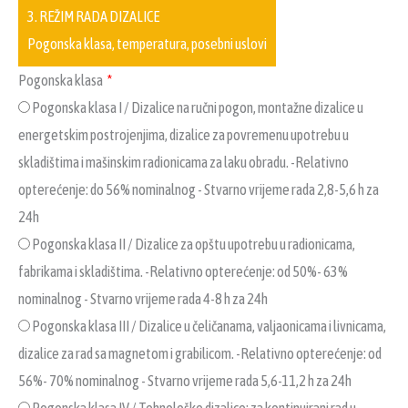
3. REŽIM RADA DIZALICE
Pogonska klasa, temperatura, posebni uslovi
Pogonska klasa
Pogonska klasa I / Dizalice na ručni pogon, montažne dizalice u
energetskim postrojenjima, dizalice za povremenu upotrebu u
skladištima i mašinskim radionicama za laku obradu. -Relativno
opterećenje: do 56% nominalnog - Stvarno vrijeme rada 2,8-5,6 h za
24h
Pogonska klasa II / Dizalice za opštu upotrebu u radionicama,
fabrikama i skladištima. -Relativno opterećenje: od 50%- 63%
nominalnog - Stvarno vrijeme rada 4-8 h za 24h
Pogonska klasa III / Dizalice u čeličanama, valjaonicama i livnicama,
dizalice za rad sa magnetom i grabilicom. -Relativno opterećenje: od
56%- 70% nominalnog - Stvarno vrijeme rada 5,6-11,2 h za 24h