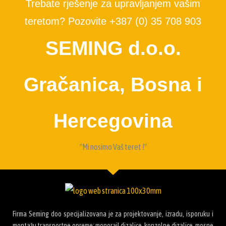
Trebate rješenje za upravljanjem vašim
teretom? Pozovite +387 (0) 35 708 903
SEMING d.o.o.
Gračanica, Bosna i
Hercegovina
"Mi nosimo Vaš teret !"
Firma Seming doo specijalizovana je za projektovanje, izradu, isporuku i
montažu transportne opreme: monorail dizalice, konzolne dizalice, mosne