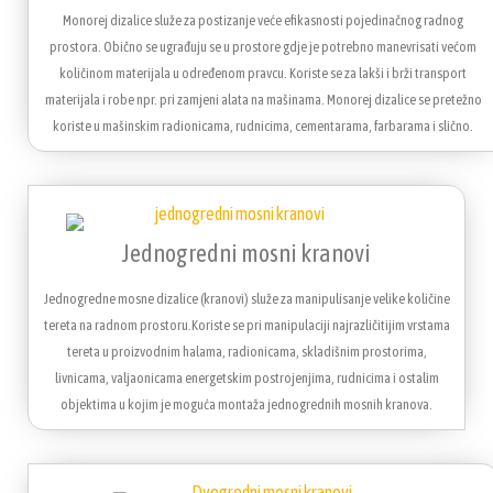
Monorej dizalice služe za postizanje veće efikasnosti pojedinačnog radnog
prostora. Obično se ugrađuju se u prostore gdje je potrebno manevrisati većom
količinom materijala u određenom pravcu. Koriste se za lakši i brži transport
materijala i robe npr. pri zamjeni alata na mašinama. Monorej dizalice se pretežno
koriste u mašinskim radionicama, rudnicima, cementarama, farbarama i slično.
Jednogredni mosni kranovi
Jednogredne mosne dizalice (kranovi) služe za manipulisanje velike količine
tereta na radnom prostoru.Koriste se pri manipulaciji najrazličitijim vrstama
tereta u proizvodnim halama, radionicama, skladišnim prostorima,
livnicama, valjaonicama energetskim postrojenjima, rudnicima i ostalim
objektima u kojim je moguća montaža jednogrednih mosnih kranova.