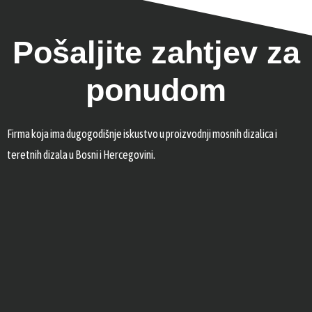
Pošaljite zahtjev za
ponudom
Firma koja ima dugogodišnje iskustvo u proizvodnji mosnih dizalica i
teretnih dizala u Bosni i Hercegovini.