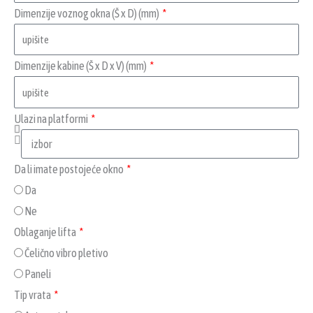
Dimenzije voznog okna (Š x D) (mm)
Dimenzije kabine (Š x D x V) (mm)
Ulazi na platformi
Da li imate postojeće okno
Da
Ne
Oblaganje lifta
Čelično vibro pletivo
Paneli
Tip vrata