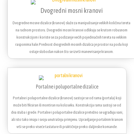
Dvogredni mosni kranovi
Dvogredne mosne dizalice (kranovi) služe za manipulisanje velikih količina tereta
na radnom prostoru. Dvogredni mosni kranovi odlikuju se krutom robusnom
konstrukcijom i koriste se za podizanje većih pojedinačnih tereta na velikim
rasponima hale.Prednost dvogrednih mosnih dizalica je prostor na podu koji
ostaje slobodan nakon što se izvrši manevrisanje kranom.
Portalne i poluportalne dizalice
Portalne i poluportalne dizalice (kranovi) sastoje se od rama (portala) koji
može biti fiksiran ili montiran na koloseku. Konstrukcija rama sastoji se od
dva stuba i grede. Portalne i poluportalne dizalice pretežno se ugrađuju vani,
ali isto tako imaju i svoju unutrašnju primjenu. Upravljanje portalnim kranom
vrši se preko viseće tastature ili praktičnije preko daljinske komande.