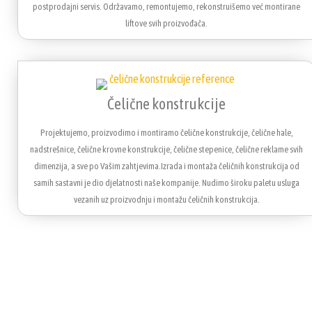
postprodajni servis. Održavamo, remontujemo, rekonstruišemo već montirane
liftove svih proizvođača.
Čelične konstrukcije
Projektujemo, proizvodimo i montiramo čelične konstrukcije, čelične hale,
nadstrešnice, čelične krovne konstrukcije, čelične stepenice, čelične reklame svih
dimenzija, a sve po Vašim zahtjevima.Izrada i montaža čeličnih konstrukcija od
samih sastavni je dio djelatnosti naše kompanije. Nudimo široku paletu usluga
vezanih uz proizvodnju i montažu čeličnih konstrukcija.