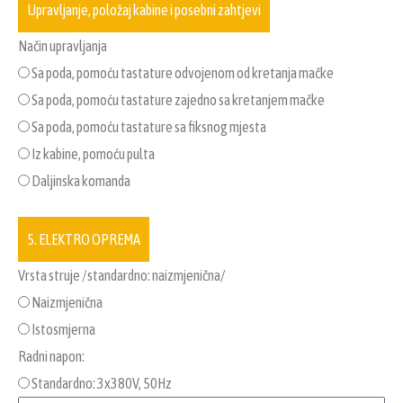
Upravljanje, položaj kabine i posebni zahtjevi
Način upravljanja
Sa poda, pomoću tastature odvojenom od kretanja mačke
Sa poda, pomoću tastature zajedno sa kretanjem mačke
Sa poda, pomoću tastature sa fiksnog mjesta
Iz kabine, pomoću pulta
Daljinska komanda
5. ELEKTRO OPREMA
Vrsta struje /standardno: naizmjenična/
Naizmjenična
Istosmjerna
Radni napon:
Standardno: 3x380V, 50Hz