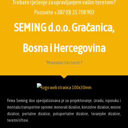
Trebate rješenje za upravljanjem vašim teretom?
Pozovite +387 (0) 35 708 903
SEMING d.o.o. Gračanica,
Bosna i Hercegovina
"Mi nosimo Vaš teret !"
Firma Seming doo specijalizovana je za projektovanje, izradu, isporuku i
montažu transportne opreme: monorail dizalice, konzolne dizalice, mosne
dizalice, portalne dizalice, poluportalne dizalice, toranjske dizalice,
teretni liftovi.