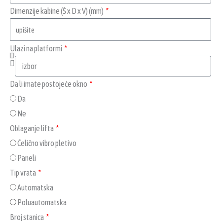
Dimenzije kabine (Š x D x V) (mm)
Ulazi na platformi
Da li imate postojeće okno
Da
Ne
Oblaganje lifta
Čelično vibro pletivo
Paneli
Tip vrata
Automatska
Poluautomatska
Broj stanica