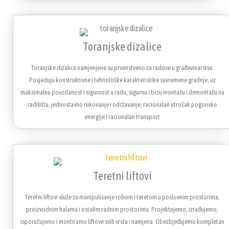
Toranjske dizalice
Toranjske dizalice namjenjene su prvenstveno za radove u građevinarstvu.
Posjeduju konstruktivne i tehnološke karakteristike savremene gradnje, uz
maksimalnu pouzdanost i sigurnost u radu, sigurnu i brzu montažu i demontažu na
radilištu, jednostavno rukovanje i održavanje, racionalan utrošak pogonske
energije i racionalan transport
Teretni liftovi
Teretni liftovi služe za manipulisanje robom i teretom u poslovnim prostorima,
proizvodnim halama i ostalim radnim prostorima. Projektujemo, izrađujemo,
isporučujemo i montiramo liftove svih vrsta i namjena. Obezbjeđujemo kompletan