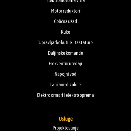
Elektromotorna vitla
Motor reduktori
Čelična užad
Kuke
Upravljačke kutije - tastature
Daljinske komande
Frekventni uređaji
Napojni vod
Lančane dizalice
Elektro ormari i elektro oprema
Usluge
Projektovanje