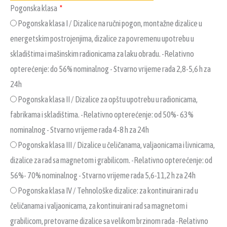
Pogonska klasa
Pogonska klasa I / Dizalice na ručni pogon, montažne dizalice u
energetskim postrojenjima, dizalice za povremenu upotrebu u
skladištima i mašinskim radionicama za laku obradu. -Relativno
opterećenje: do 56% nominalnog - Stvarno vrijeme rada 2,8-5,6 h za
24h
Pogonska klasa II / Dizalice za opštu upotrebu u radionicama,
fabrikama i skladištima. -Relativno opterećenje: od 50%- 63%
nominalnog - Stvarno vrijeme rada 4-8 h za 24h
Pogonska klasa III / Dizalice u čeličanama, valjaonicama i livnicama,
dizalice za rad sa magnetom i grabilicom. -Relativno opterećenje: od
56%- 70% nominalnog - Stvarno vrijeme rada 5,6-11,2 h za 24h
Pogonska klasa IV / Tehnološke dizalice: za kontinuirani rad u
čeličanama i valjaonicama, za kontinuirani rad sa magnetom i
grabilicom, pretovarne dizalice sa velikom brzinom rada -Relativno