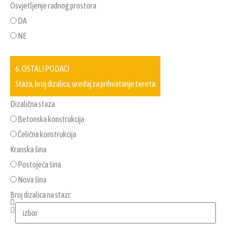
Osvjetljenje radnog prostora
DA
NE
6. OSTALI PODACI
Staza, broj dizalica, uređaj za prihvatanje tereta
Dizalična staza
Betonska konstrukcija
Čelična konstrukcija
Kranska šina
Postojeća šina
Nova šina
Broj dizalica na stazi: