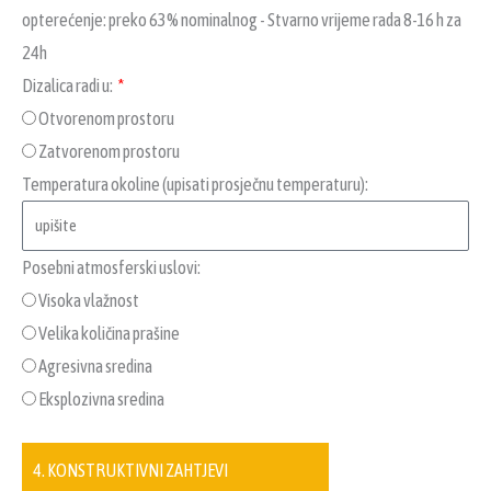
opterećenje: preko 63% nominalnog - Stvarno vrijeme rada 8-16 h za
24h
Dizalica radi u:
Otvorenom prostoru
Zatvorenom prostoru
Temperatura okoline (upisati prosječnu temperaturu):
Posebni atmosferski uslovi:
Visoka vlažnost
Velika količina prašine
Agresivna sredina
Eksplozivna sredina
4. KONSTRUKTIVNI ZAHTJEVI