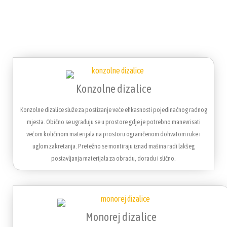
Konzolne dizalice
Konzolne dizalice služe za postizanje veće efikasnosti pojedinačnog radnog
mjesta. Obično se ugrađuju se u prostore gdje je potrebno manevrisati
većom količinom materijala na prostoru ograničenom dohvatom ruke i
uglom zakretanja. Pretežno se montiraju iznad mašina radi lakšeg
postavljanja materijala za obradu, doradu i slično.
Monorej dizalice