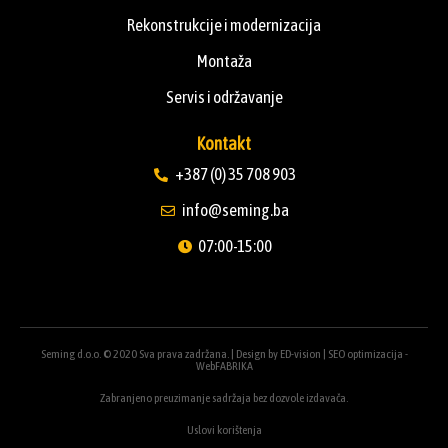
Rekonstrukcije i modernizacija
Montaža
Servis i održavanje
Kontakt
+387 (0) 35 708 903
info@seming.ba
07:00-15:00
Seming d.o.o. © 2020 Sva prava zadržana. | Design by
ED-vision
|
SEO optimizacija -
WebFABRIKA
Zabranjeno preuzimanje sadržaja bez dozvole izdavača.
Uslovi korištenja