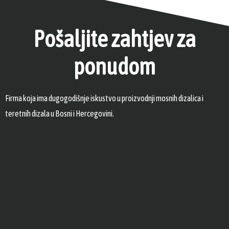
Pošaljite zahtjev za
ponudom
Firma koja ima dugogodišnje iskustvo u proizvodnji mosnih dizalica i
teretnih dizala u Bosni i Hercegovini.