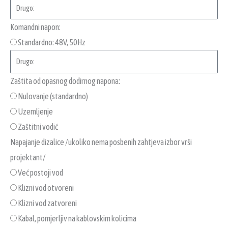
Komandni napon:
Standardno: 48V, 50Hz
Zaštita od opasnog dodirnog napona:
Nulovanje (standardno)
Uzemljenje
Zaštitni vodić
Napajanje dizalice /ukoliko nema posbenih zahtjeva izbor vrši
projektant/
Već postoji vod
Klizni vod otvoreni
Klizni vod zatvoreni
Kabal, pomjerljiv na kablovskim kolicima