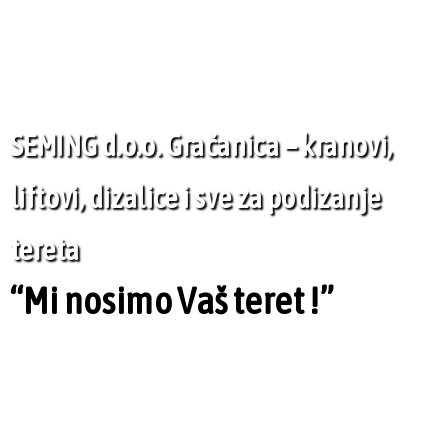
SEMING d.o.o. Gračanica – kranovi,
liftovi, dizalice i sve za podizanje
tereta
“Mi nosimo Vaš teret !”