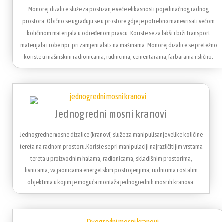
Monorej dizalice služe za postizanje veće efikasnosti pojedinačnog radnog
prostora. Obično se ugrađuju se u prostore gdje je potrebno manevrisati većom
količinom materijala u određenom pravcu. Koriste se za lakši i brži transport
materijala i robe npr. pri zamjeni alata na mašinama. Monorej dizalice se pretežno
koriste u mašinskim radionicama, rudnicima, cementarama, farbarama i slično.
Jednogredni mosni kranovi
Jednogredne mosne dizalice (kranovi) služe za manipulisanje velike količine
tereta na radnom prostoru.Koriste se pri manipulaciji najrazličitijim vrstama
tereta u proizvodnim halama, radionicama, skladišnim prostorima,
livnicama, valjaonicama energetskim postrojenjima, rudnicima i ostalim
objektima u kojim je moguća montaža jednogrednih mosnih kranova.