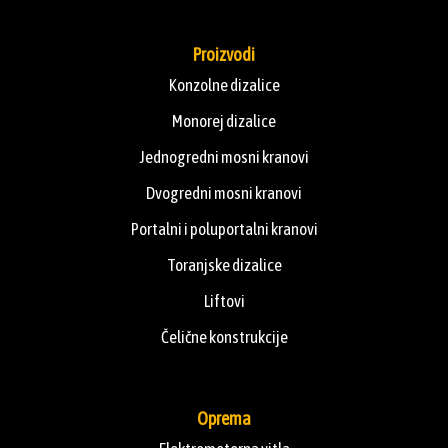
Proizvodi
Konzolne dizalice
Monorej dizalice
Jednogredni mosni kranovi
Dvogredni mosni kranovi
Portalni i poluportalni kranovi
Toranjske dizalice
Liftovi
Čelične konstrukcije
Oprema