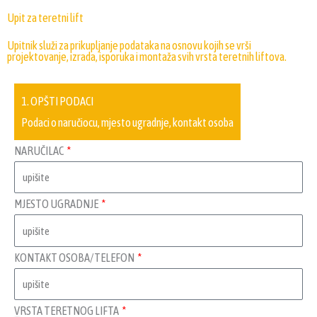
Upit za teretni lift
Upitnik služi za prikupljanje podataka na osnovu kojih se vrši
projektovanje, izrada, isporuka i montaža svih vrsta teretnih liftova.
1. OPŠTI PODACI
Podaci o naručiocu, mjesto ugradnje, kontakt osoba
NARUČILAC
MJESTO UGRADNJE
KONTAKT OSOBA/TELEFON
VRSTA TERETNOG LIFTA